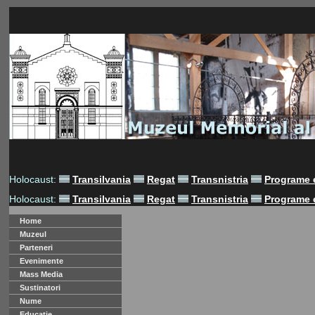
Holocaust:
Transilvania
Regat
Transnistria
Programe 
Holocaust:
Transilvania
Regat
Transnistria
Programe 
Home
Muzeul
Parteneri
Evenimente
Mass Media
Sustinatori
Nume
Educatie