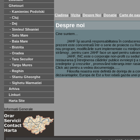
Ghetouri
- Kamieniec Podolski
Cladirea
|
Vizita
|
Despre Noi
|
Donatie
|
Carte de oas
- Cluj
- Dej
Despre noi
- Simleul Silvaniei
Cine suntem…
- Satu Mare
- Baia Mare
JAHF îşi asumă responsabilitatea în conducerea restau
prezent este concentrată într-o serie de proiecte cu Ro
- Bistrita
nou program, modificările sunt implementate cu miniţiozi
strămoşi , pentru care JAHF face un apel pentru salvarea 
- Oradea
JAHF, INC.este o corporaţie non-profit cu sediul în Ne
- Tara Secuilor
restaurarea ţi întreţinerea clădirilor publice evreieşti ţi 
credinţelor şi crezurilor , promovând toleranţa inter rasial
- Targu Mures
Click aici pentru a vedea documentaţia......
- Reghin
Filosofia noastra este definită de dorinţa de a conserv
dezavantajelor, Europa de Est a fost odată gazda unei put
- Sfantu Gheorghe
- Sighetu Marmatiei
Arhiva
Linkuri
Harta Site
Informatii Generale